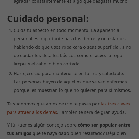
agradar constantemente es algo que desgasta mucho.
se usa la web.
Cuidado personal:
Experiencia
Para que
Cuida tu aspecto en todo momento. La apariencia
nuestra web
personal es importante para los demás y no estamos
funcione lo
hablando de que uses ropa cara o seas superficial, sino
mejor posible
durante tu
de cuidar los detalles básicos como el aseo, la ropa
visita. Si
limpia y el cabello bien cortado.
rechaza estas
cookies,
Haz ejercicio para mantenerte en forma y saludable.
algunas
Las personas huyen de aquellos que se ven enfermos
funcionalidades
desaparecerán
porque les muestran lo que no quieren para sí mismos.
de la web.
Te sugerimos que antes de irte te pases por
las tres claves
para atraer a los demás
. También te será de gran ayuda.
Marketing
Al compartir tus
Y tú, ¿tienes algún consejo sobre
cómo ser popular entre
intereses y
tus amigos
que te haya dado buen resultado? Déjalo en
comportamiento