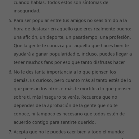
cuando hablas. Todos estos son síntomas de
inseguridad.
Para ser popular entre tus amigos no seas tímido a la
hora de destacar en aquello que eres realmente bueno:
Necesarias
una afición, un deporte, un pasatiempo, una profesión.
Estas cookies
no son
Que la gente te conozca por aquello que haces bien te
opcionales.
ayudará a ganar popularidad e, incluso, puedes llegar a
Son necesarias
para que la
tener muchos fans por eso que tanto disfrutas hacer.
web funcione
No le des tanta importancia a lo que piensen los
correctamente.
demás. Es curioso, pero cuanto más al tanto estés de lo
que piensan los otros o más te mortifica lo que piensen
Estadísticas
sobre ti, más inseguro te verás. Recuerda que no
Para que
dependes de la aprobación de la gente que no te
podamos
mejorar la
conoce, ni tampoco es necesario que todos estén de
funcionalidad
acuerdo contigo para sentirte querido.
y estructura
de la web, en
Acepta que no le puedes caer bien a todo el mundo:
base a cómo