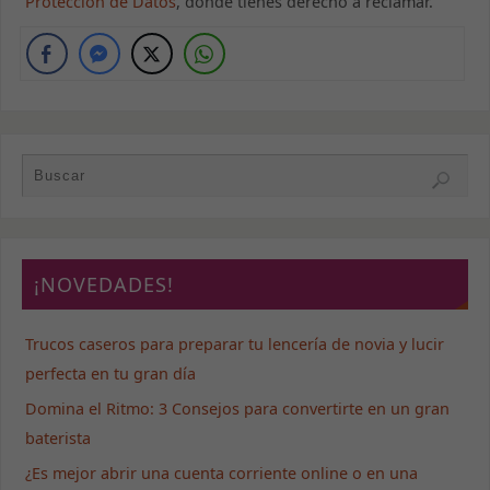
Protección de Datos
, donde tienes derecho a reclamar.
¡NOVEDADES!
Trucos caseros para preparar tu lencería de novia y lucir
Necesarias
perfecta en tu gran día
Estas cookies
no son
Domina el Ritmo: 3 Consejos para convertirte en un gran
opcionales.
Son necesarias
baterista
para que la
¿Es mejor abrir una cuenta corriente online o en una
web funcione