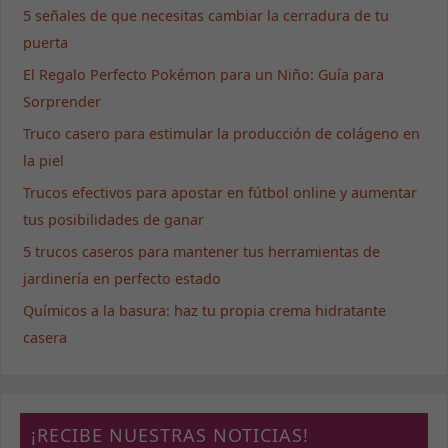
5 señales de que necesitas cambiar la cerradura de tu
algunas
funcionalidades
puerta
desaparecerán
El Regalo Perfecto Pokémon para un Niño: Guía para
de la web.
Sorprender
Truco casero para estimular la producción de colágeno en
Marketing
la piel
Al compartir tus
intereses y
Trucos efectivos para apostar en fútbol online y aumentar
comportamiento
tus posibilidades de ganar
mientras visitas
nuestro sitio,
5 trucos caseros para mantener tus herramientas de
aumentas la
posibilidad de
jardinería en perfecto estado
ver contenido y
Químicos a la basura: haz tu propia crema hidratante
ofertas
personalizados.
casera
¡RECIBE NUESTRAS NOTICIAS!