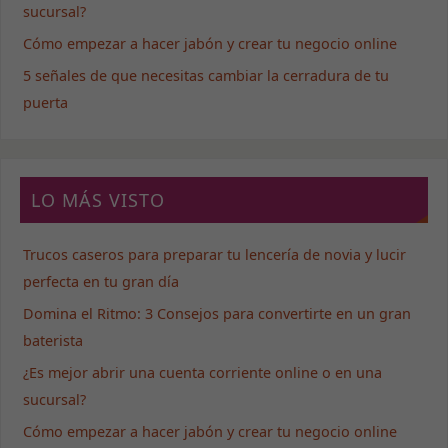
correctamente.
sucursal?
Cómo empezar a hacer jabón y crear tu negocio online
Estadísticas
5 señales de que necesitas cambiar la cerradura de tu
Para que
puerta
podamos
mejorar la
funcionalidad
y estructura
de la web, en
LO MÁS VISTO
base a cómo
se usa la web.
Trucos caseros para preparar tu lencería de novia y lucir
perfecta en tu gran día
Experiencia
Domina el Ritmo: 3 Consejos para convertirte en un gran
Para que
nuestra web
baterista
funcione lo
mejor posible
¿Es mejor abrir una cuenta corriente online o en una
durante tu
sucursal?
visita. Si
rechaza estas
Cómo empezar a hacer jabón y crear tu negocio online
cookies,