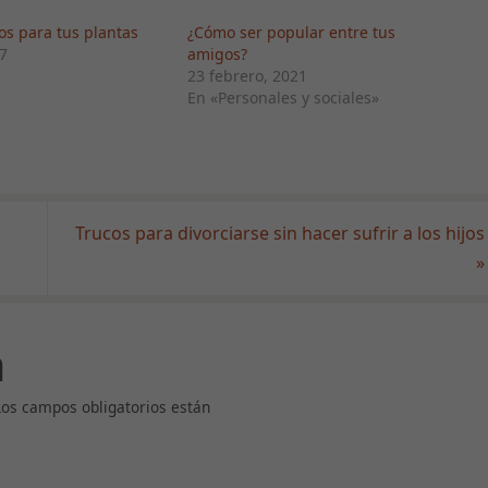
s para tus plantas
¿Cómo ser popular entre tus
7
amigos?
23 febrero, 2021
En «Personales y sociales»
Trucos para divorciarse sin hacer sufrir a los hijos
»
a
Necesarias
Estas cookies
Los campos obligatorios están
no son
opcionales.
Son necesarias