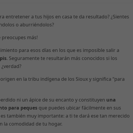
ara entretener a tus hijos en casa te da resultado? ¿Sientes
ndolos o aburriéndolos?
e preocupes más!
iento para esos días en los que es imposible salir a
pis
. Seguramente te resultarán más conocidos si los
, ¿verdad?
 origen en la tribu indígena de los Sioux y significa “para
perdido ni un ápice de su encanto y constituyen
una
ento para peques
que puedes ubicar fácilmente en sus
ue es también muy importante: a ti te dará ese tan merecido
en la comodidad de tu hogar.