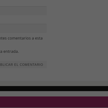
funcione lo
mejor posible
durante tu
visita. Si
rechaza estas
cookies,
algunas
entes comentarios a esta
funcionalidades
desaparecerán
de la web.
va entrada.
Marketing
Al compartir tus
intereses y
comportamiento
mientras visitas
nuestro sitio,
aumentas la
posibilidad de