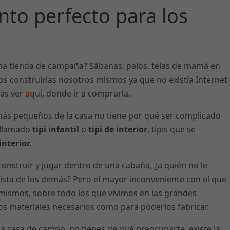
ento perfecto para los
una tienda de campaña? Sábanas, palos, telas de mamá en
os construirlas nosotros mismos ya que no existía Internet
ás ver
aquí
, donde ir a comprarla.
 más pequeños de la casa no tiene por qué ser complicado
l llamado
tipi infantil
o
tipi de interior
, tipis
que se
nterior.
construir y jugar dentro de una cabaña, ¿a quién no le
 vista de los demás? Pero el mayor inconveniente con el que
mismos, sobre todo los que vivimos en las grandes
 los materiales necesarios como para poderlos fabricar.
a casa de campo, no tienes de qué preocuparte, existe la