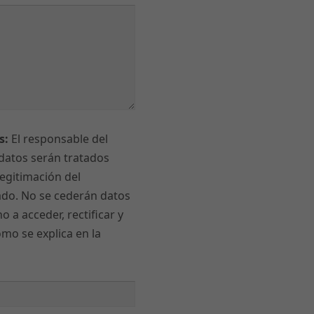
para que la
web funcione
correctamente.
Estadísticas
Para que
podamos
mejorar la
s:
El responsable del
funcionalidad
datos serán tratados
y estructura
egitimación del
de la web, en
ado. No se cederán datos
base a cómo
se usa la
o a acceder, rectificar y
web.
mo se explica en la
Experiencia
Para que
nuestra web