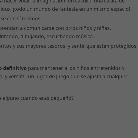
 hacer volar la imaginación: un castillo, una casita de
Sioux, ¡todo un mundo de fantasía en un mismo espacio!
arse con sí mismos.
aprendan a comunicarse con otros niños y niñas,
pintando, dibujando, escuchando música…
ritos y sus mayores tesoros, y sentir que están protegidos
co definitivo
para mantener a los niños entretenidos y
al y versátil, un lugar de juego que se ajusta a cualquier
 de alguno cuando eras pequeño?