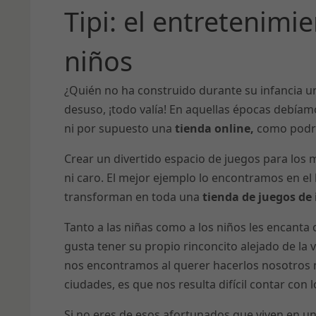
Tipi: el entretenimi
niños
¿Quién no ha construido durante su infancia 
desuso, ¡todo valía! En aquellas épocas debíam
ni por supuesto una
tienda online,
como podr
Crear un divertido espacio de juegos para los
ni caro. El mejor ejemplo lo encontramos en e
transforman en toda una
tienda de juegos de i
Tanto a las niñas como a los niños les encanta 
gusta tener su propio rinconcito alejado de la
nos encontramos al querer hacerlos nosotros 
ciudades, es que nos resulta difícil contar con
Si no eres de esos afortunados que viven en un