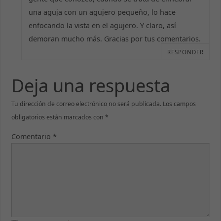
una aguja con un agujero pequeño, lo hace
enfocando la vista en el agujero. Y claro, así
demoran mucho más. Gracias por tus comentarios.
RESPONDER
Necesarias
Deja una respuesta
Estas cookies
no son
opcionales.
Tu dirección de correo electrónico no será publicada.
Los campos
Son necesarias
para que la
obligatorios están marcados con
*
web funcione
correctamente.
Comentario
*
Estadísticas
Para que
podamos
mejorar la
funcionalidad
y estructura