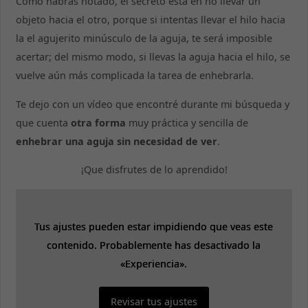
Como habrás notado, el secreto está en no llevar un
objeto hacia el otro, porque si intentas llevar el hilo hacia
la el agujerito minúsculo de la aguja, te será imposible
acertar; del mismo modo, si llevas la aguja hacia el hilo, se
vuelve aún más complicada la tarea de enhebrarla.
Te dejo con un vídeo que encontré durante mi búsqueda y
que cuenta
otra forma
muy práctica y sencilla de
enhebrar una aguja sin necesidad de ver
.
¡Que disfrutes de lo aprendido!
Tus ajustes pueden estar impidiendo que veas este
Tus ajustes pueden estar impidiendo que veas este
contenido. Probablemente has desactivado la
contenido. Probablemente has desactivado la
«Experiencia».
«Experiencia».
Revisar tus ajustes
Revisar tus ajustes