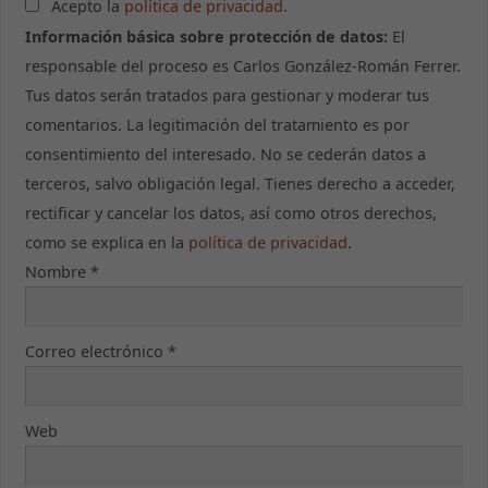
Acepto la
política de privacidad
.
de la web, en
base a cómo
Información básica sobre protección de datos:
El
se usa la web.
responsable del proceso es Carlos González-Román Ferrer.
Tus datos serán tratados para gestionar y moderar tus
comentarios. La legitimación del tratamiento es por
Experiencia
Para que
consentimiento del interesado. No se cederán datos a
nuestra web
terceros, salvo obligación legal. Tienes derecho a acceder,
funcione lo
mejor posible
rectificar y cancelar los datos, así como otros derechos,
durante tu
como se explica en la
política de privacidad
.
visita. Si
rechaza estas
Nombre
*
cookies,
algunas
funcionalidades
Correo electrónico
*
desaparecerán
de la web.
Web
Marketing
Al compartir tus