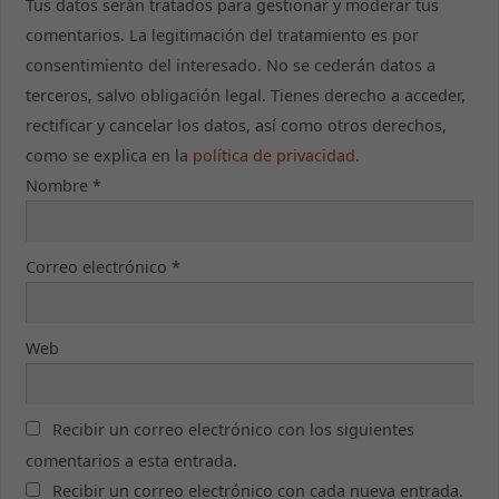
Tus datos serán tratados para gestionar y moderar tus
comentarios. La legitimación del tratamiento es por
consentimiento del interesado. No se cederán datos a
terceros, salvo obligación legal. Tienes derecho a acceder,
Necesarias
rectificar y cancelar los datos, así como otros derechos,
Estas cookies
no son
como se explica en la
política de privacidad
.
opcionales.
Nombre
*
Son necesarias
para que la
web funcione
correctamente.
Correo electrónico
*
Estadísticas
Web
Para que
podamos
mejorar la
funcionalidad
Recibir un correo electrónico con los siguientes
y estructura
comentarios a esta entrada.
de la web, en
base a cómo
Recibir un correo electrónico con cada nueva entrada.