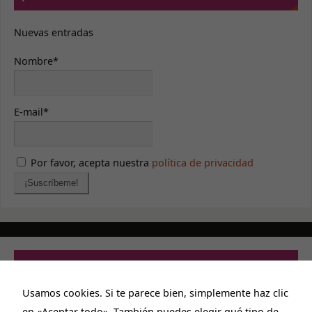
Nuevas entradas
Nombre*
E-mail*
Por favor, acepta nuestra
política de privacidad
PRIVACIDAD Y CONTACTO
Usamos cookies. Si te parece bien, simplemente haz clic
Aviso legal
en «Aceptar todo». También puedes elegir qué tipo de