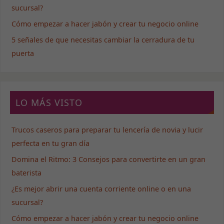
sucursal?
nuestro sitio,
aumentas la
Cómo empezar a hacer jabón y crear tu negocio online
posibilidad de
ver contenido y
5 señales de que necesitas cambiar la cerradura de tu
ofertas
puerta
personalizados.
LO MÁS VISTO
Trucos caseros para preparar tu lencería de novia y lucir
perfecta en tu gran día
Domina el Ritmo: 3 Consejos para convertirte en un gran
baterista
¿Es mejor abrir una cuenta corriente online o en una
sucursal?
Cómo empezar a hacer jabón y crear tu negocio online