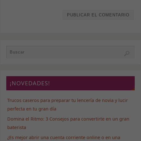
se usa la web.
Experiencia
Para que
nuestra web
funcione lo
mejor posible
durante tu
visita. Si
rechaza estas
cookies,
algunas
¡NOVEDADES!
funcionalidades
desaparecerán
de la web.
Trucos caseros para preparar tu lencería de novia y lucir
perfecta en tu gran día
Marketing
Domina el Ritmo: 3 Consejos para convertirte en un gran
Al compartir tus
baterista
intereses y
comportamiento
¿Es mejor abrir una cuenta corriente online o en una
mientras visitas